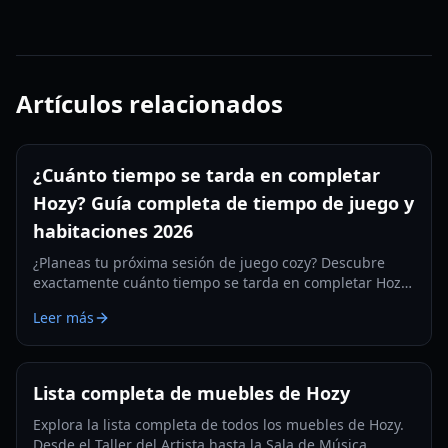
Artículos relacionados
¿Cuánto tiempo se tarda en completar
Hozy? Guía completa de tiempo de juego y
habitaciones 2026
¿Planeas tu próxima sesión de juego cozy? Descubre
exactamente cuánto tiempo se tarda en completar Hozy,
con desgloses habitación por habitación, estimaciones
Leer más
según el estilo de juego y consejos para completistas.
Lista completa de muebles de Hozy
Explora la lista completa de todos los muebles de Hozy.
Desde el Taller del Artista hasta la Sala de Música