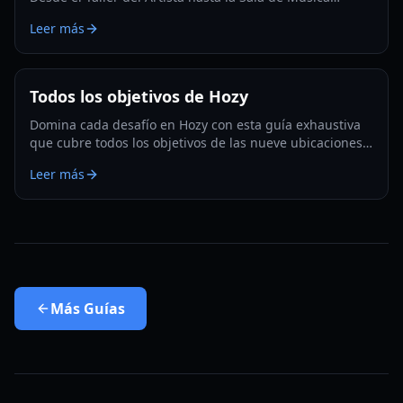
Oscura, descubre cada objeto que puedes usar para
Leer más
decorar tus acogedores dioramas.
Todos los objetivos de Hozy
Domina cada desafío en Hozy con esta guía exhaustiva
que cubre todos los objetivos de las nueve ubicaciones
únicas. Desde limpiar el desorden hasta pintar paredes,
Leer más
te tenemos cubierto para una experiencia de renovación
verdaderamente acogedora.
Más
Guías