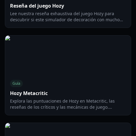
Reseña del juego Hozy
Lee nuestra reseña exhaustiva del juego Hozy para
descubrir si este simulador de decoración con mucho
ASMR de Come On Studio es la incorporación perfecta
para tu biblioteca de juegos cozy.
Guía
Hozy Metacritic
Explora las puntuaciones de Hozy en Metacritic, las
reseñas de los críticos y las mecánicas de juego.
Descubre por qué este simulador de limpieza acogedor
de 2026 es un juego imprescindible para los jugadores
de PC.