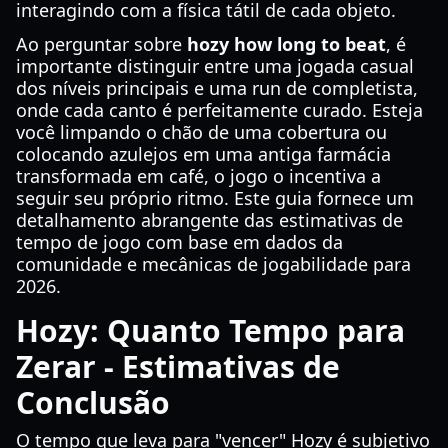
interagindo com a física tátil de cada objeto.
Ao perguntar sobre
hozy how long to beat
, é
importante distinguir entre uma jogada casual
dos níveis principais e uma run de completista,
onde cada canto é perfeitamente curado. Esteja
você limpando o chão de uma cobertura ou
colocando azulejos em uma antiga farmácia
transformada em café, o jogo o incentiva a
seguir seu próprio ritmo. Este guia fornece um
detalhamento abrangente das estimativas de
tempo de jogo com base em dados da
comunidade e mecânicas de jogabilidade para
2026.
Hozy: Quanto Tempo para
Zerar - Estimativas de
Conclusão
O tempo que leva para "vencer" Hozy é subjetivo