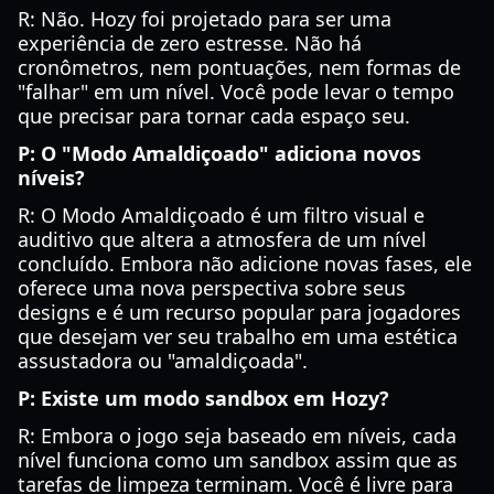
R: Não. Hozy foi projetado para ser uma
experiência de zero estresse. Não há
cronômetros, nem pontuações, nem formas de
"falhar" em um nível. Você pode levar o tempo
que precisar para tornar cada espaço seu.
P: O "Modo Amaldiçoado" adiciona novos
níveis?
R: O Modo Amaldiçoado é um filtro visual e
auditivo que altera a atmosfera de um nível
concluído. Embora não adicione novas fases, ele
oferece uma nova perspectiva sobre seus
designs e é um recurso popular para jogadores
que desejam ver seu trabalho em uma estética
assustadora ou "amaldiçoada".
P: Existe um modo sandbox em Hozy?
R: Embora o jogo seja baseado em níveis, cada
nível funciona como um sandbox assim que as
tarefas de limpeza terminam. Você é livre para