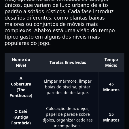
únicos, que variam de luxo urbano de alto
padrão a sótãos rústicos. Cada fase introduz
desafios diferentes, como plantas baixas
maiores ou conjuntos de móveis mais
complexos. Abaixo está uma visão do tempo
típico gasto em alguns dos níveis mais
populares do jogo.
Nome do
Tempo
Tarefas Envolvidas
Nível
Médio
A
Limpar mármore, limpar
Cobertura
45
boias de piscina, pintar
(The
Minutos
paredes de destaque.
Penthouse)
Colocação de azulejos,
O Café
papel de parede sobre
55
(Antiga
tijolos, organizar cadeiras
Minutos
Farmácia)
incompatíveis.