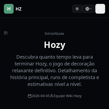
H
HZ
Início
/
Guias
Hozy
Descubra quanto tempo leva para
terminar Hozy, o jogo de decoração
relaxante definitivo. Detalhamento da
história principal, runs de completista e
estimativas nível a nível.
2026-04-05
Equipe Wiki Hozy