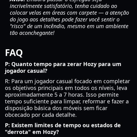
incrivelmente satisfatório, tenha cuidado ao
colocar velas em áreas com carpete — a atenção
do jogo aos detalhes pode fazer você sentir o
"risco" de um incêndio, mesmo em um ambiente
tão aconchegante!
FAQ
P: Quanto tempo para zerar Hozy para um
jogador casual?
R: Para um jogador casual focado em completar
os objetivos principais em todos os níveis, leva
aproximadamente 5 a 7 horas. Isso permite
tempo suficiente para limpar, reformar e fazer a
disposição básica dos móveis sem ficar
obcecado por cada detalhe.
P: Existem limites de tempo ou estados de
"derrota" em Hozy?