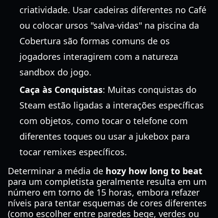
criatividade. Usar cadeiras diferentes no Café
ou colocar ursos "salva-vidas" na piscina da
Cobertura são formas comuns de os
jogadores interagirem com a natureza
sandbox do jogo.
Caça às Conquistas
: Muitas conquistas do
Steam estão ligadas a interações específicas
com objetos, como tocar o telefone com
diferentes toques ou usar a jukebox para
tocar remixes específicos.
Determinar a média de
hozy how long to beat
para um completista geralmente resulta em um
número em torno de 15 horas, embora refazer
níveis para tentar esquemas de cores diferentes
(como escolher entre paredes bege, verdes ou