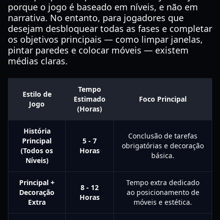
porque o jogo é baseado em níveis, e não em
narrativa. No entanto, para jogadores que
desejam desbloquear todas as fases e completar
os objetivos principais — como limpar janelas,
pintar paredes e colocar móveis — existem
médias claras.
Tempo
Estilo de
Estimado
Foco Principal
Jogo
(Horas)
História
Conclusão de tarefas
Principal
5 - 7
obrigatórias e decoração
(Todos os
Horas
básica.
Níveis)
Principal +
Tempo extra dedicado
8 - 12
Decoração
ao posicionamento de
Horas
Extra
móveis e estética.