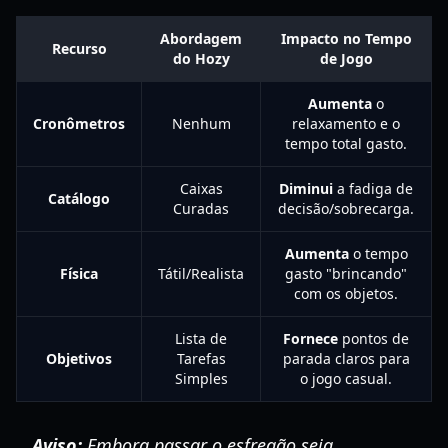
Abordagem
Impacto no Tempo
Recurso
do Hozy
de Jogo
Aumenta
o
Cronômetros
Nenhum
relaxamento e o
tempo total gasto.
Caixas
Diminui
a fadiga de
Catálogo
Curadas
decisão/sobrecarga.
Aumenta
o tempo
Física
Tátil/Realista
gasto "brincando"
com os objetos.
Lista de
Fornece
pontos de
Objetivos
Tarefas
parada claros para
Simples
o jogo casual.
Aviso:
Embora passar o esfregão seja