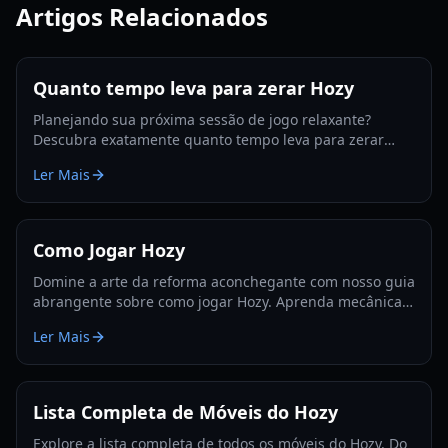
Artigos Relacionados
Quanto tempo leva para zerar Hozy
Planejando sua próxima sessão de jogo relaxante?
Descubra exatamente quanto tempo leva para zerar
Hozy, com análises de cada quarto, estimativas por
Ler Mais
estilo de jogo e dicas para completar 100%.
Como Jogar Hozy
Domine a arte da reforma aconchegante com nosso guia
abrangente sobre como jogar Hozy. Aprenda mecânicas
de limpeza, dicas de pintura e estratégias de design de
Ler Mais
interiores.
Lista Completa de Móveis do Hozy
Explore a lista completa de todos os móveis do Hozy. Do