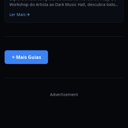
Workshop do Artista ao Dark Music Hall, descubra todos
os itens que você pode usar para decorar seus dioramas
Ler Mais
aconchegantes.
Mais
Guias
Advertisement