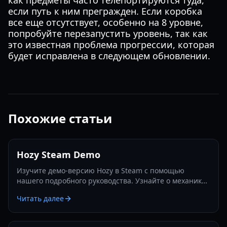
как предметы часто телепортируются туда,
если путь к ним прегражден. Если коробка
все еще отсутствует, особенно на 8 уровне,
попробуйте перезапустить уровень, так как
это известная проблема прогрессии, которая
будет исправлена в следующем обновлении.
Похожие статьи
Hozy Steam Demo
Изучите демо-версию Hozy в Steam с помощью
нашего подробного руководства. Узнайте о механике
ремонта, секретах уровней и переходе к полной
Читать далее
версии 2026 года.