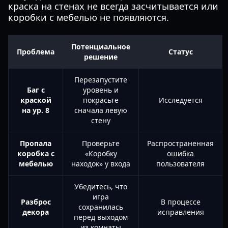
краска на стенах не всегда засчитывается или
коробки с мебелью не появляются.
Потенциальное
Проблема
Статус
решение
Перезапустите
Баг с
уровень и
краской
покрасьте
Исследуется
на ур. 8
сначала левую
стену
Пропала
Проверьте
Распространенная
коробка с
«Коробку
ошибка
мебелью
находок» у входа
пользователя
Убедитесь, что
игра
Разброс
В процессе
сохранилась
декора
исправления
перед выходом
из комнаты