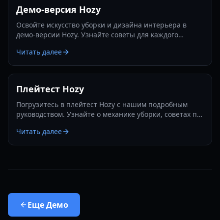
Демо-версия Hozy
Освойте искусство уборки и дизайна интерьера в
демо-версии Hozy. Узнайте советы для каждого
уровня, от Мастерской художника до роскошного
Читать далее
Пентхауса.
Плейтест Hozy
Погрузитесь в плейтест Hozy с нашим подробным
руководством. Узнайте о механике уборки, советах по
расстановке мебели и о том, как освоить этот уютный
Читать далее
хит 2026 года.
Еще
Демо